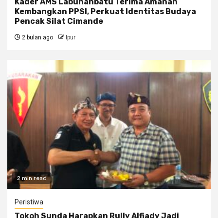
Kader AMS Labuhanbatu Terima Amanah
Kembangkan PPSI, Perkuat Identitas Budaya
Pencak Silat Cimande
2 bulan ago
Ipur
2 min read
Peristiwa
Tokoh Sunda Harapkan Rully Alfiady Jadi