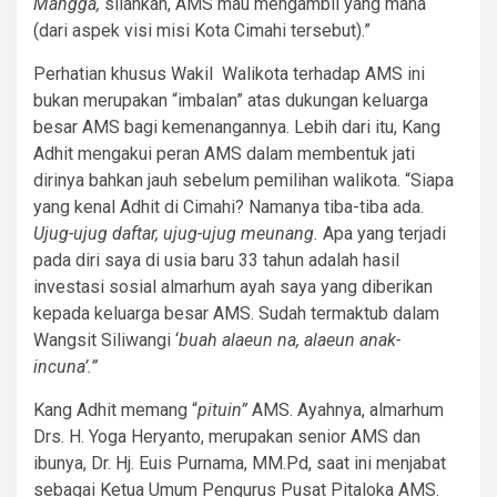
Mangga,
silahkan, AMS mau mengambil yang mana
(dari aspek visi misi Kota Cimahi tersebut).”
Perhatian khusus Wakil Walikota terhadap AMS ini
bukan merupakan “imbalan” atas dukungan keluarga
besar AMS bagi kemenangannya. Lebih dari itu, Kang
Adhit mengakui peran AMS dalam membentuk jati
dirinya bahkan jauh sebelum pemilihan walikota. “Siapa
yang kenal Adhit di Cimahi? Namanya tiba-tiba ada.
Ujug-ujug daftar, ujug-ujug meunang.
Apa yang terjadi
pada diri saya di usia baru 33 tahun adalah hasil
investasi sosial almarhum ayah saya yang diberikan
kepada keluarga besar AMS. Sudah termaktub dalam
Wangsit Siliwangi ‘
buah alaeun na, alaeun anak-
incuna’.”
Kang Adhit memang “
pituin”
AMS. Ayahnya, almarhum
Drs. H. Yoga Heryanto, merupakan senior AMS dan
ibunya, Dr. Hj. Euis Purnama, MM.Pd, saat ini menjabat
sebagai Ketua Umum Pengurus Pusat Pitaloka AMS.