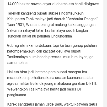
14.000 hektar sawah anyar di daerah eta hasil dipigawe.
Tarekah kangjeng bupati sukses nganteurkeun
Kabupaten Tasikmalaya jadi daerah “Berdaulat Pangan”.
Taun 1937, Wiratanoeningrat mulang ka kalanggengan.
Sakumna rahayat tatar Tasikmalaya sedih kingkin
sungkan ditilar ku panutan jungjunganna.
Gubrag alam kamerdekaan, tepi ka taun genep puluhan
katompernakeun, can kacatet deui aya bupati
Tasikmalaya nu mibanda prestasi murub mubyar jiga
samemehna.
Hal eta bisa jadi lantaran para bupati mangsa ieu
museurkeun perhatiana kana urusan kaamanan alatan
agresi militer Belanda jeung mahabuna gerakan DI/TII.
Wewengkon Tasikmalaya harita jadi basis DI
pangkuatna.
Karek sanggeus jaman Orde Baru, waktu kaayaan geus