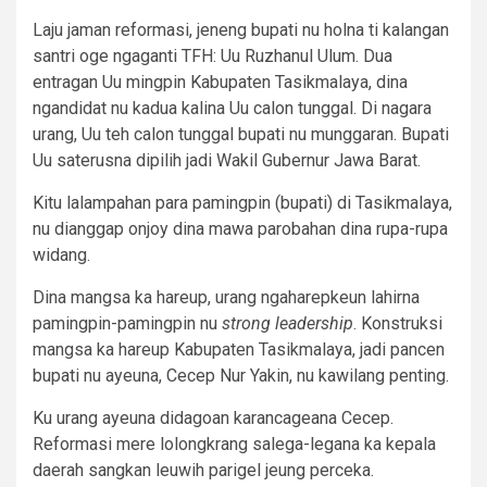
Laju jaman reformasi, jeneng bupati nu holna ti kalangan
santri oge ngaganti TFH: Uu Ruzhanul Ulum. Dua
entragan Uu mingpin Kabupaten Tasikmalaya, dina
ngandidat nu kadua kalina Uu calon tunggal. Di nagara
urang, Uu teh calon tunggal bupati nu munggaran. Bupati
Uu saterusna dipilih jadi Wakil Gubernur Jawa Barat.
Kitu lalampahan para pamingpin (bupati) di Tasikmalaya,
nu dianggap onjoy dina mawa parobahan dina rupa-rupa
widang.
Dina mangsa ka hareup, urang ngaharepkeun lahirna
pamingpin-pamingpin nu
strong leadership
. Konstruksi
mangsa ka hareup Kabupaten Tasikmalaya, jadi pancen
bupati nu ayeuna, Cecep Nur Yakin, nu kawilang penting.
Ku urang ayeuna didagoan karancageana Cecep.
Reformasi mere lolongkrang salega-legana ka kepala
daerah sangkan leuwih parigel jeung perceka.