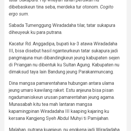
dibebaskeun tina seba, merdeka tur otonom.
Cogito
ergo sum
.
Sabada Tumenggung Wiradadaha tilar, tatar sukapura
diheuyeuk ku para putrana.
Kacatur Rd. Anggadipa, bupati ka-3 atawa Wiradadaha
III, bisa disebut hasil nganteurkeun tatar sukapura jadi
pangmajuna mun dibandingkeun jeung kabupaten sejen
di Priangan nu dibentuk ku Sultan Agung. Kabupaten nu
dimaksud taya lain Bandung jeung Parakanmuncang.
Dina mangsa pamarentahana hubungan antara ulama
jeung umaro kawilang raket. Estu anjeuna bisa pisan
ngadumaniskeun urusan pamarentahan jeung agama.
Munasabah kitu tea mah lantaran mangsa
kapamingpinan Wiradadaha III kaaping kajaring ku
kersana Kangjeng Syeh Abdul Muhyi ti Pamijahan.
Malahan, putrana kuanjeun, nu engkena jadi Wiradadaha