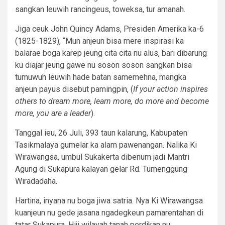
sangkan leuwih rancingeus, toweksa, tur amanah.
Jiga ceuk John Quincy Adams, Presiden Amerika ka-6
(1825-1829), “Mun anjeun bisa mere inspirasi ka
balarae boga karep jeung cita cita nu alus, bari dibarung
ku diajar jeung gawe nu soson soson sangkan bisa
tumuwuh leuwih hade batan samemehna, mangka
anjeun payus disebut pamingpin, (
If your action inspires
others to dream more, learn more, do more and become
more, you are a leader
).
Tanggal ieu, 26 Juli, 393 taun kalarung, Kabupaten
Tasikmalaya gumelar ka alam pawenangan. Nalika Ki
Wirawangsa, umbul Sukakerta dibenum jadi Mantri
Agung di Sukapura kalayan gelar Rd. Tumenggung
Wiradadaha.
Hartina, inyana nu boga jiwa satria. Nya Ki Wirawangsa
kuanjeun nu gede jasana ngadegkeun pamarentahan di
tatar Sukapura. Hiji wilayah tanah perdikan nu