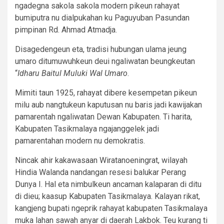
ngadegna sakola sakola modern pikeun rahayat
bumiputra nu dialpukahan ku Paguyuban Pasundan
pimpinan Rd. Ahmad Atmadja.
Disagedengeun eta, tradisi hubungan ulama jeung
umaro ditumuwuhkeun deui ngaliwatan beungkeutan
“
Idharu Baitul Muluki Wal Umaro
.
Mimiti taun 1925, rahayat dibere kesempetan pikeun
milu aub nangtukeun kaputusan nu baris jadi kawijakan
pamarentah ngaliwatan Dewan Kabupaten. Ti harita,
Kabupaten Tasikmalaya ngajanggelek jadi
pamarentahan modern nu demokratis.
Nincak ahir kakawasaan Wiratanoeningrat, wilayah
Hindia Walanda nandangan resesi balukar Perang
Dunya I. Hal eta nimbulkeun ancaman kalaparan di ditu
di dieu; kaasup Kabupaten Tasikmalaya. Kalayan rikat,
kangjeng bupati ngeprik rahayat kabupaten Tasikmalaya
muka lahan sawah anyar di daerah Lakbok. Teu kurang ti