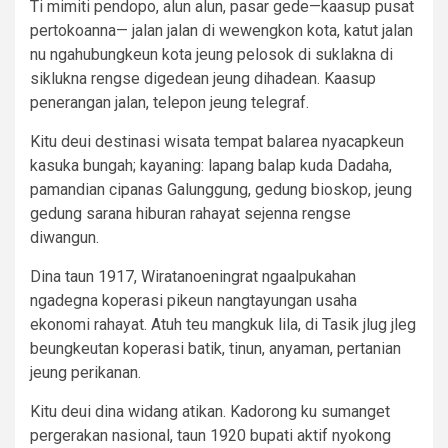
Ti mimiti pendopo, alun alun, pasar gede—kaasup pusat
pertokoanna— jalan jalan di wewengkon kota, katut jalan
nu ngahubungkeun kota jeung pelosok di suklakna di
siklukna rengse digedean jeung dihadean. Kaasup
penerangan jalan, telepon jeung telegraf.
Kitu deui destinasi wisata tempat balarea nyacapkeun
kasuka bungah; kayaning: lapang balap kuda Dadaha,
pamandian cipanas Galunggung, gedung bioskop, jeung
gedung sarana hiburan rahayat sejenna rengse
diwangun.
Dina taun 1917, Wiratanoeningrat ngaalpukahan
ngadegna koperasi pikeun nangtayungan usaha
ekonomi rahayat. Atuh teu mangkuk lila, di Tasik jlug jleg
beungkeutan koperasi batik, tinun, anyaman, pertanian
jeung perikanan.
Kitu deui dina widang atikan. Kadorong ku sumanget
pergerakan nasional, taun 1920 bupati aktif nyokong