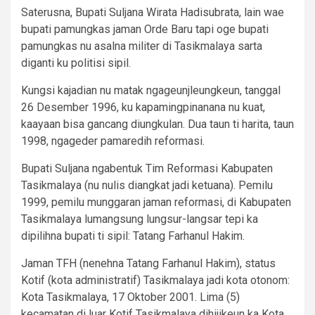
Saterusna, Bupati Suljana Wirata Hadisubrata, lain wae
bupati pamungkas jaman Orde Baru tapi oge bupati
pamungkas nu asalna militer di Tasikmalaya sarta
diganti ku politisi sipil.
Kungsi kajadian nu matak ngageunjleungkeun, tanggal
26 Desember 1996, ku kapamingpinanana nu kuat,
kaayaan bisa gancang diungkulan. Dua taun ti harita, taun
1998, ngageder pamaredih reformasi.
Bupati Suljana ngabentuk Tim Reformasi Kabupaten
Tasikmalaya (nu nulis diangkat jadi ketuana). Pemilu
1999, pemilu munggaran jaman reformasi, di Kabupaten
Tasikmalaya lumangsung lungsur-langsar tepi ka
dipilihna bupati ti sipil: Tatang Farhanul Hakim.
Jaman TFH (nenehna Tatang Farhanul Hakim), status
Kotif (kota administratif) Tasikmalaya jadi kota otonom:
Kota Tasikmalaya, 17 Oktober 2001. Lima (5)
kecamatan di luar Kotif Tasikmalaya dihijikeun ka Kota