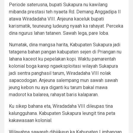
Periode saterusna, bupati Sukapura nu kawilang
mibanda prestasi teh nyaeta Rd. Demang Anggadipa II
atawa Wiradadaha VIII. Anjeuna kaceluk bupati
karismatik, teuneung ludeung nyaah ka rahayat. Perceka
dina ngurus lahan tatanen. Sawah lega, pare loba.
Numatak, dina mangsa harita, Kabupaten Sukapura jadi
tatagena bahan pangan kabupaten sejen di Priangan nu
lahana kaceot ku pepelakan kopi. Waktu pamarentah
kolonial boga karep ngaeksploitasi wilayah Sukapura
jadi sentra panghasil tarum, Wiradadaha VIII nolak
sapacodogan. Anjeuna salempang mun sawah sawah
jeung kebon nu aya diganti ku tarum bakal mawa
madorot ka balarea, rahayat baris kalaparan.
Ku sikep bahana eta, Wiradadaha VIII dileupas tina
kalungguhana. Kabupaten Sukapura leungit tina peta
kakawasaan kolonial.
Wilayahna sawareh dihijikeun ka Kabupaten Limbangan,