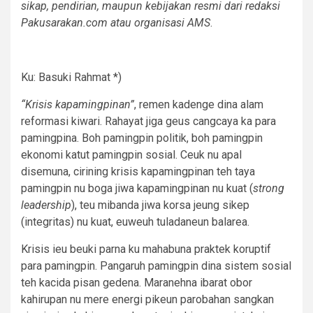
sikap, pendirian, maupun kebijakan resmi dari redaksi
Pakusarakan.com atau organisasi AMS
.
Ku: Basuki Rahmat *)
“Krisis kapamingpinan”
, remen kadenge dina alam
reformasi kiwari. Rahayat jiga geus cangcaya ka para
pamingpina. Boh pamingpin politik, boh pamingpin
ekonomi katut pamingpin sosial. Ceuk nu apal
disemuna, cirining krisis kapamingpinan teh taya
pamingpin nu boga jiwa kapamingpinan nu kuat (
strong
leadership
), teu mibanda jiwa korsa jeung sikep
(integritas) nu kuat, euweuh tuladaneun balarea.
Krisis ieu beuki parna ku mahabuna praktek koruptif
para pamingpin. Pangaruh pamingpin dina sistem sosial
teh kacida pisan gedena. Maranehna ibarat obor
kahirupan nu mere energi pikeun parobahan sangkan