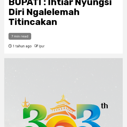
BUPATI : Ihtiar Nyungsi
Diri Ngalelemah
Titincakan
7 min read
1 tahun ago
Ipur