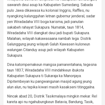
sawareh deui asup ka Kabupaten Sumedang. Sabada
pulo Jawa dikawasa ku kolonial Inggris, Raffles, nu
nyangking kalungguhan letnan gubernur jenderal, sadar
yen Wiradadaha VIII boga karisma; jadi panutan
sakabeh rahayat Sukapura. Numatak, taun 1814,
Wiradadaha VIII diangkat deui jadi bupati Sukapura.
Malahan, wilayah kakawasaana nambah lega. Distrik
Galunggung jeung wilayah Galuh Kawasen kuloneun
walungan Citanduy asup jadi wilayah Kabupaten
Sukapura.
Dina katompernakeun mangsa pamarentahana, tegesna
taun 1837, Wiradadaha VIII mindahkeun ibukota
Kabupaten Sukapura ti Sukaraja ka Manonjaya.
Dipitembeyan ku pangwangunan masjid agung jeung
alun alun, nu tepika kiwari masih kasakseni titinggalna.
Nincak abad 20, Distrik Tasikmalaya mingkin mekar. Rel
kareta api nu ngahubungkeun Batavia, Bandung, Tasik,