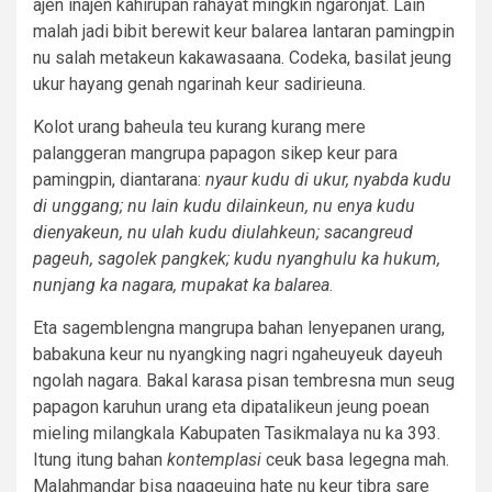
ajen inajen kahirupan rahayat mingkin ngaronjat. Lain
malah jadi bibit berewit keur balarea lantaran pamingpin
nu salah metakeun kakawasaana. Codeka, basilat jeung
ukur hayang genah ngarinah keur sadirieuna.
Kolot urang baheula teu kurang kurang mere
palanggeran mangrupa papagon sikep keur para
pamingpin, diantarana:
nyaur kudu di ukur, nyabda kudu
di unggang; nu lain kudu dilainkeun, nu enya kudu
dienyakeun, nu ulah kudu diulahkeun; sacangreud
pageuh, sagolek pangkek; kudu nyanghulu ka hukum,
nunjang ka nagara, mupakat ka balarea
.
Eta sagemblengna mangrupa bahan lenyepanen urang,
babakuna keur nu nyangking nagri ngaheuyeuk dayeuh
ngolah nagara. Bakal karasa pisan tembresna mun seug
papagon karuhun urang eta dipatalikeun jeung poean
mieling milangkala Kabupaten Tasikmalaya nu ka 393.
Itung itung bahan
kontemplasi
ceuk basa legegna mah.
Malahmandar bisa ngageuing hate nu keur tibra sare