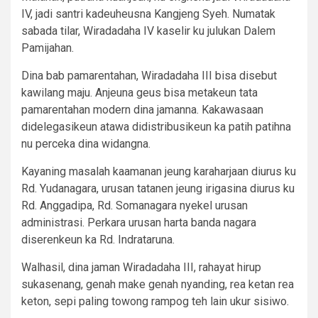
IV, jadi santri kadeuheusna Kangjeng Syeh. Numatak
sabada tilar, Wiradadaha IV kaselir ku julukan Dalem
Pamijahan.
Dina bab pamarentahan, Wiradadaha III bisa disebut
kawilang maju. Anjeuna geus bisa metakeun tata
pamarentahan modern dina jamanna. Kakawasaan
didelegasikeun atawa didistribusikeun ka patih patihna
nu perceka dina widangna.
Kayaning masalah kaamanan jeung karaharjaan diurus ku
Rd. Yudanagara, urusan tatanen jeung irigasina diurus ku
Rd. Anggadipa, Rd. Somanagara nyekel urusan
administrasi. Perkara urusan harta banda nagara
diserenkeun ka Rd. Indrataruna.
Walhasil, dina jaman Wiradadaha III, rahayat hirup
sukasenang, genah make genah nyanding, rea ketan rea
keton, sepi paling towong rampog teh lain ukur sisiwo.