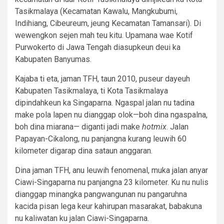
Tasikmalaya (Kecamatan Kawalu, Mangkubumi,
Indihiang, Cibeureum, jeung Kecamatan Tamansari). Di
wewengkon sejen mah teu kitu. Upamana wae Kotif
Purwokerto di Jawa Tengah diasupkeun deui ka
Kabupaten Banyumas.
Kajaba ti eta, jaman TFH, taun 2010, puseur dayeuh
Kabupaten Tasikmalaya, ti Kota Tasikmalaya
dipindahkeun ka Singaparna. Ngaspal jalan nu tadina
make pola lapen nu dianggap olok—boh dina ngaspalna,
boh dina miarana— diganti jadi make
hotmix
. Jalan
Papayan-Cikalong, nu panjangna kurang leuwih 60
kilometer digarap dina sataun anggaran.
Dina jaman TFH, anu leuwih fenomenal, muka jalan anyar
Ciawi-Singaparna nu panjangna 23 kilometer. Ku nu nulis
dianggap minangka pangwangunan nu pangaruhna
kacida pisan lega keur kahirupan masarakat, babakuna
nu kaliwatan ku jalan Ciawi-Singaparna.