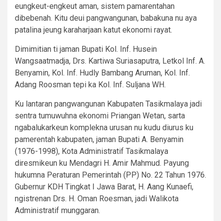
eungkeut-engkeut aman, sistem pamarentahan
dibebenah. Kitu deui pangwangunan, babakuna nu aya
patalina jeung karaharjaan katut ekonomi rayat.
Dimimitian ti jaman Bupati Kol. Inf. Husein
Wangsaatmadja, Drs. Kartiwa Suriasaputra, Letkol Inf. A.
Benyamin, Kol. Inf. Hudly Bambang Aruman, Kol. Inf.
Adang Roosman tepi ka Kol. Inf. Suljana WH.
Ku lantaran pangwangunan Kabupaten Tasikmalaya jadi
sentra tumuwuhna ekonomi Priangan Wetan, sarta
ngabalukarkeun komplekna urusan nu kudu diurus ku
pamerentah kabupaten, jaman Bupati A. Benyamin
(1976-1998), Kota Administratif Tasikmalaya
diresmikeun ku Mendagri H. Amir Mahmud. Payung
hukumna Peraturan Pemerintah (PP) No. 22 Tahun 1976.
Gubernur KDH Tingkat I Jawa Barat, H. Aang Kunaefi,
ngistrenan Drs. H. Oman Roesman, jadi Walikota
Administratif munggaran.